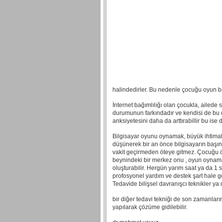
halindedirler. Bu nedenle çocuğu oyun ba
İnternet bağımlılığı olan çocukla, ailed
durumunun farkındadır ve kendisi de bu d
anksiyetesini daha da arttırabillir bu is
Bilgisayar oyunu oynamak, büyük ihtimalle
düşünerek bir an önce bilgisayarın başına 
vakit geçirmeden öteye gitmez. Çocuğu ön
beynindeki bir merkez onu , oyun oynamas
oluşturabilir. Hergün yarım saat ya da 
profosyonel yardım ve destek şart hale ge
Tedavide bilişsel davranışcı teknikler ya 
bir diğer tedavi tekniği de son zamanları
yapılarak çözüme gidilebilir.