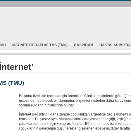
TMU
MAGNETOTERAPI VE TMS (TMU)
BASINDAN
HASTALARIMIZD
İnternet’
TMS (TMU)
Bu konu özellikle çocuklar için önemlidir. Çünkü erişkinlerde gördüğü
üstesinden gelinecek bir durumdur. erişkinler nisbeten daha kolay kendil
sorumluluklarının bilincinde olurlar.
İnternet Bağımlılığı, daha ziyade çocukluktan ergenliğe geçiş dönemi o
tehlikedir. Bu yaşlar aynı zamanda kimlik arayışının netleştiği, kişiliği
çocuklar daha bir hırçın ve agresif olurlar. Eğer onlarla iletişim kurulam
çocuklarının geleceğini düşünerek endişelenen ebeveyn, diğer tarafta 