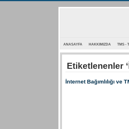
ANASAYFA
HAKKIMIZDA
TMS - 
Etiketlenenler ‘
İnternet Bağımlılığı ve 