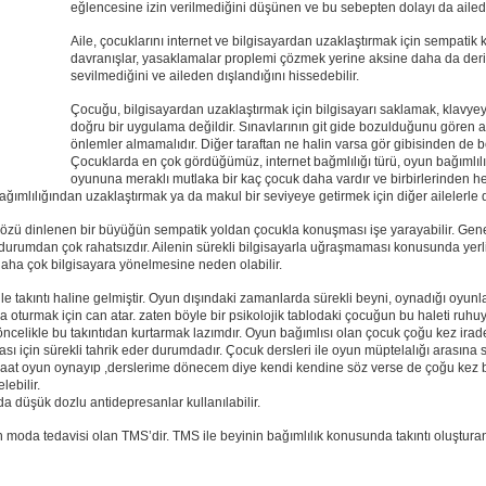
eğlencesine izin verilmediğini düşünen ve bu sebepten dolayı da aile
Aile, çocuklarını internet ve bilgisayardan uzaklaştırmak için sempatik k
davranışlar, yasaklamalar proplemi çözmek yerine aksine daha da deri
sevilmediğini ve aileden dışlandığını hissedebilir.
Çocuğu, bilgisayardan uzaklaştırmak için bilgisayarı saklamak, klavyey
doğru bir uygulama değildir. Sınavlarının git gide bozulduğunu gören 
önlemler almamalıdır. Diğer taraftan ne halin varsa gör gibisinden de b
Çocuklarda en çok gördüğümüz, internet bağmlılığı türü, oyun bağımlıl
oyununa meraklı mutlaka bir kaç çocuk daha vardır ve birbirlerinden hem
ğımlılığından uzaklaştırmak ya da makul bir seviyeye getirmek için diğer ailelerle 
e sözü dinlenen bir büyüğün sempatik yoldan çocukla konuşması işe yarayabilir. Gen
urumdan çok rahatsızdır. Ailenin sürekli bilgisayarla uğraşmaması konusunda yerli y
e daha çok bilgisayara yönelmesine neden olabilir.
 takıntı haline gelmiştir. Oyun dışındaki zamanlarda sürekli beyni, oynadığı oyunla i
oturmak için can atar. zaten böyle bir psikolojik tablodaki çocuğun bu haleti ruhuye 
celikle bu takıntıdan kurtarmak lazımdır. Oyun bağımlısı olan çocuk çoğu kez irade
ı için sürekli tahrik eder durumdadır. Çocuk dersleri ile oyun müptelalığı arasına s
1 saat oyun oynayıp ,derslerime dönecem diye kendi kendine söz verse de çoğu ke
lebilir.
da düşük dozlu antidepresanlar kullanılabilir.
n moda tedavisi olan TMS’dir. TMS ile beyinin bağımlılık konusunda takıntı oluştura