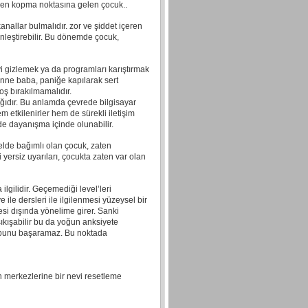
den kopma noktasına gelen çocuk..
anallar bulmalıdır. zor ve şiddet içeren
nleştirebilir. Bu dönemde çocuk,
i gizlemek ya da programları karıştırmak
anne baba, paniğe kapılarak sert
oş bırakılmamalıdır.
ığıdır. Bu anlamda çevrede bilgisayar
 etkilenirler hem de sürekli iletişim
de dayanışma içinde olunabilir.
elde bağımlı olan çocuk, zaten
ersiz uyarıları, çocukta zaten var olan
lgilidir. Geçemediği level’leri
ile dersleri ile ilgilenmesi yüzeysel bir
si dışında yönelime girer. Sanki
ıkışabilir bu da yoğun anksiyete
z bunu başaramaz. Bu noktada
n merkezlerine bir nevi resetleme