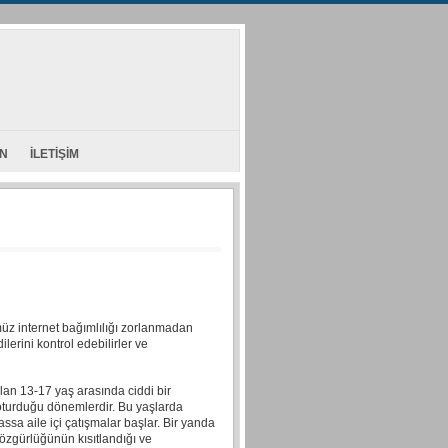
AN
İLETİŞİM
müz internet bağımlılığı zorlanmadan
erini kontrol edebilirler ve
lan 13-17 yaş arasında ciddi bir
n oturduğu dönemlerdir. Bu yaşlarda
assa aile içi çatışmalar başlar. Bir yanda
özgürlüğünün kısıtlandığı ve