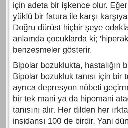
için adeta bir işkence olur. Eğe
yüklü bir fatura ile karşı karşıy
Doğru dürüst hiçbir şeye odak
anlamda çocuklarda ki; ‘hiperakt
benzeşmeler gösterir.
Bipolar bozuklukta, hastalığın 
Bipolar bozukluk tanısı için bir 
ayrıca depresyon nöbeti geçirme
bir tek mani ya da hipomani atağ
tanısını alır. Her dilden her ırk
insidansı 100 de birdir. Yani d