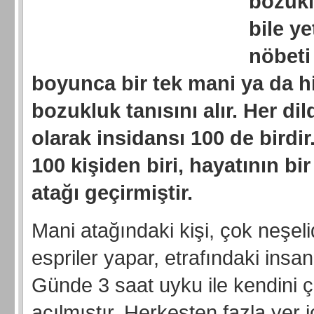
bozukl
bile y
nöbeti 
boyunca bir tek mani ya da hi
bozukluk tanısını alır. Her di
olarak insidansı 100 de birdi
100 kişiden biri, hayatının b
atağı geçirmiştir.
Mani atağındaki kişi, çok neşelid
espriler yapar, etrafındaki insanl
Günde 3 saat uyku ile kendini ço
açılmıştır. Herkesten fazla yer 