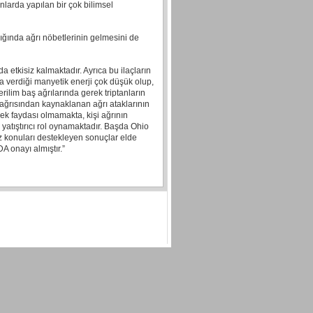
nlarda yapılan bir çok bilimsel
ığında ağrı nöbetlerinin gelmesini de
a etkisiz kalmaktadır. Ayrıca bu ilaçların
a verdiği manyetik enerji çok düşük olup,
erilim baş ağrılarında gerek triptanların
 ağrısından kaynaklanan ağrı ataklarının
 pek faydası olmamakta, kişi ağrının
yatıştırıcı rol oynamaktadır. Başda Ohio
ız konuları destekleyen sonuçlar elde
 onayı almıştır.”