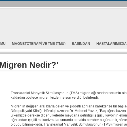
TMU
MAGNETOTERAPI VE TMS (TMU)
BASINDAN
HASTALARIMIZD
‘Migren Nedir?’
Transkranial Manyetik Stimülasyonun (TMS) migren ağrısından sorumlu olan 
kaldırdığı böylece migren krizlerine son verdiği belirlendi.
Migren’in değişen aralıklarla gelen ve şiddetli ağrılarla karekterize bir baş 
Nöropsikiyatri Kliniği Nöroloji uzmanı Dr. Mehmet Yavuz, “Baş ağrısı bazen 
ülkemizde gerekse diğer ülkelerde meydana getirdiği iş gücü kaybının ekono
ağrısından çeşitli mekanizmalar sorumlu olmakla beraber bugün artık, nöron
olduğu bilinmektedir. Transkranial Manyetik Stimülasyonun (TMS) migren ağ